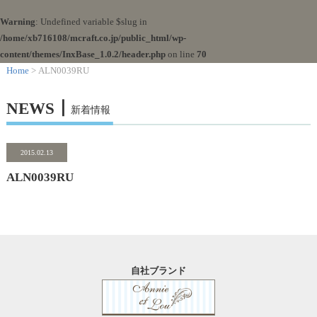
Warning
: Undefined variable $slug in
/home/xb716108/mcraft.co.jp/public_html/wp-
content/themes/InxBase_1.0.2/header.php
on line
70
Home
> ALN0039RU
NEWS┃
新着情報
2015.02.13
ALN0039RU
自社ブランド