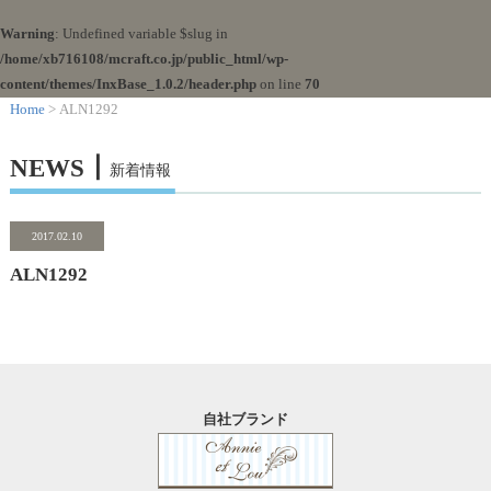
Warning
: Undefined variable $slug in
/home/xb716108/mcraft.co.jp/public_html/wp-
content/themes/InxBase_1.0.2/header.php
on line
70
Home
> ALN1292
NEWS┃
新着情報
2017.02.10
ALN1292
自社ブランド