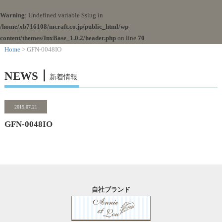
Warning
: Undefined variable $slug in
/home/xb716108/mcraft.co.jp/public_html/wp-
content/themes/InxBase_1.0.2/header.php
on line
70
Home
> GFN-0048IO
NEWS┃
新着情報
2015.07.21
GFN-0048IO
自社ブランド