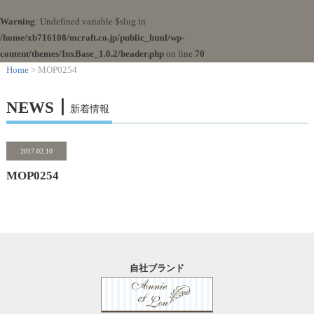
Warning
: Undefined variable $slug in
/home/xb716108/mcraft.co.jp/public_html/wp-
content/themes/InxBase_1.0.2/header.php
on line
70
Home
> MOP0254
NEWS┃
新着情報
2017.02.10
MOP0254
自社ブランド