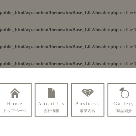
/public_html/wp-content/themes/InxBase_1.0.2/header.php
on line
/public_html/wp-content/themes/InxBase_1.0.2/header.php
on line
/public_html/wp-content/themes/InxBase_1.0.2/header.php
on line
/public_html/wp-content/themes/InxBase_1.0.2/header.php
on line
Home
About Us
Business
Gallery
-トップページ-
-会社情報-
-事業内容-
-製品紹介-