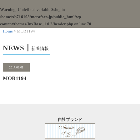
Warning
: Undefined variable $slug in
/home/xb716108/mcraft.co.jp/public_html/wp-
content/themes/InxBase_1.0.2/header.php
on line
70
Home
> MOR1194
NEWS┃
新着情報
2017.03.01
MOR1194
自社ブランド